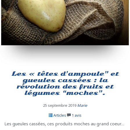
Les « têtes d’ampoule” et
gueules cassées : la
révolution des fruits et
légumes “moches”.
25 septembre 2019
Marie
Articles
1
avis
Les gueules cassées, ces produits moches au grand coeur…