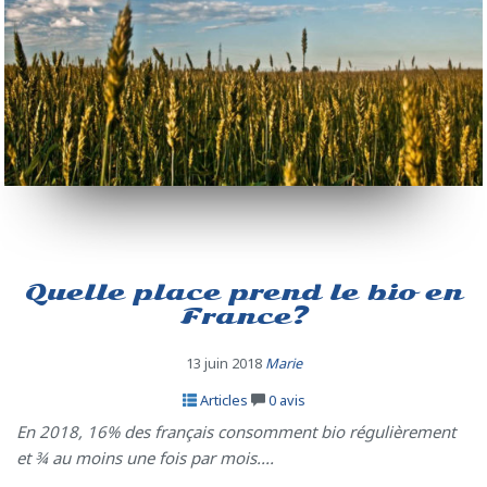
Quelle place prend le bio en
France?
13 juin 2018
Marie
Articles
0
avis
En 2018, 16% des français consomment bio régulièrement
et ¾ au moins une fois par mois....