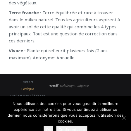
des végétaux.
Terre franche :
Terre équilibrée et rare à trouver
dans le milieu naturel. Tous les agriculteurs aspirent à
avoir un sol de cette qualité qui combine les 4 types
principaux. Tout est une question de correction dans
ces derniers.
Vivace :
Plante qui refleurit plusieurs fois (2 ans
maximum). Antonyme: Annuelle.
Contact
webdesign : adgence
Lexique
LeBlog par Alléchant
Mentions légales
Nous utilisons des cookies pour vous garantir la meilleure
expérience sur notre site. Si vous continuez à utiliser ce
Crédits Photo
dernier, nous considérerons que vous acceptez l'utilisation des
Politique de confidentialité
cookies.
Ok
Confidentialité