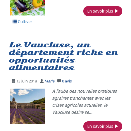
En savoir plus
Cultiver
Le Vaucluse, un
département riche en
opportunités
alimentaires
13 juin 2018
Marie
0
avis
A l’aube des nouvelles pratiques
agraires tranchantes avec les
crises agricoles actuelles, le
Vaucluse désire se...
En savoir plus