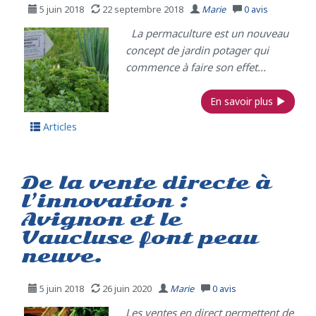
5 juin 2018
22 septembre 2018
Marie
0
avis
La permaculture est un nouveau
concept de jardin potager qui
commence à faire son effet...
En savoir plus
Articles
De la vente directe à
l’innovation :
Avignon et le
Vaucluse font peau
neuve.
5 juin 2018
26 juin 2020
Marie
0
avis
Les ventes en direct permettent de