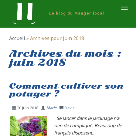
Aller
Aller
Affic
au
au
Le blog du Manger local
la
contenu
contenu
Navi
principal
secondai
Accueil
»
Archives pour juin 2018
Archives du mois :
juin 2018
Comment cultiver son
potager ?
20 juin 2018
Marie
0
avis
Se lancer dans le jardinage n’a
rien de compliqué. Beaucoup de
français disposent...